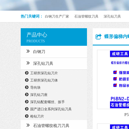
热门关键词：
白钢刀生产厂家
石油管螺纹刀具
深孔钻刀具
产品中心
蝶形偏梯内
PRODUCTS
白钢刀
深孔钻刀具
工研所深孔钻刀片
工研所深孔钻刀体
导向块
深孔钻刀座
深孔钻配套螺丝、扳手
国产进口全系列深孔钻刀具
P5
枪钻刀片
石油管螺纹梳刀刀具