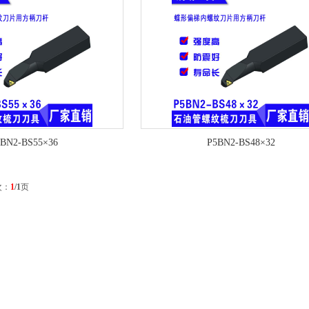
BN2-BS55×36
P5BN2-BS48×32
次：
1
/1
页